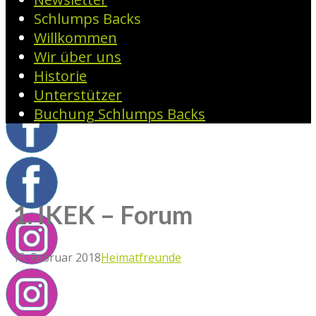
Schlumps Backs
Willkommen
Wir über uns
Historie
Unterstützer
Buchung Schlumps Backs
1. IKEK – Forum
15. Februar 2018
Heimatfreunde