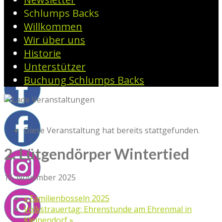
Schlumps Backs
Willkommen
Wir über uns
Historie
Unterstützer
Buchung Schlumps Backs
Diese Veranstaltung hat bereits stattgefunden.
2. Lütgendörper Wintertied
15. November 2025
«
Familienbosseln 2025
Volkstrauertag: Ehrenstunde am Ehrenmal in
Kleinendorf
»